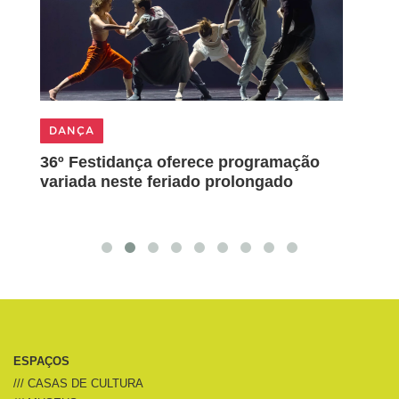
DANÇA
DAN
a
36º Festidança oferece programação
Most
variada neste feriado prolongado
fim 
ESPAÇOS
/// CASAS DE CULTURA