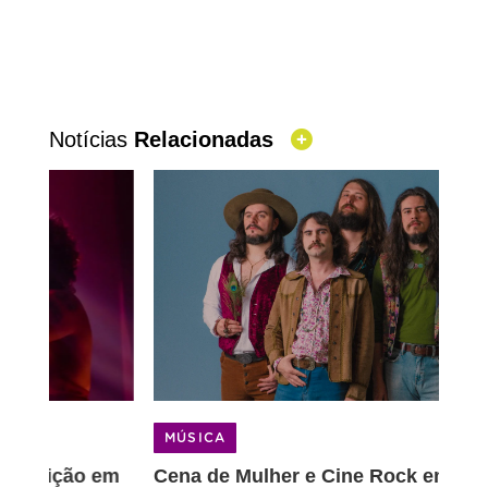
Notícias
Relacionadas
MÚSICA
M
o em
Cena de Mulher e Cine Rock embalam a
Ce