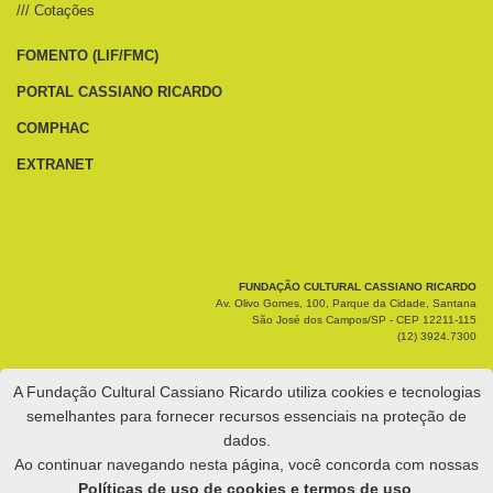
/// Cotações
FOMENTO (LIF/FMC)
PORTAL CASSIANO RICARDO
COMPHAC
EXTRANET
FUNDAÇÃO CULTURAL CASSIANO RICARDO
Av. Olivo Gomes, 100, Parque da Cidade, Santana
São José dos Campos/SP - CEP 12211-115
(12) 3924.7300
A Fundação Cultural Cassiano Ricardo utiliza cookies e tecnologias
semelhantes para fornecer recursos essenciais na proteção de
dados.
Ao continuar navegando nesta página, você concorda com nossas
Políticas de uso de cookies e termos de uso
.