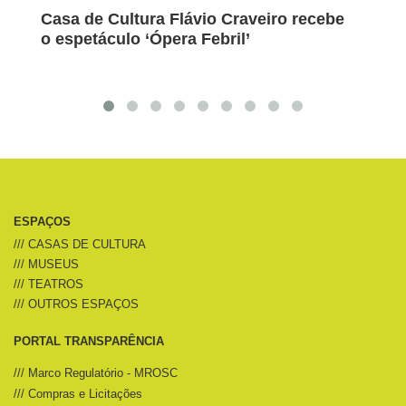
Casa de Cultura Flávio Craveiro recebe
Sexta
o espetáculo ‘Ópera Febril’
divul
deze
ESPAÇOS
/// CASAS DE CULTURA
/// MUSEUS
/// TEATROS
/// OUTROS ESPAÇOS
PORTAL TRANSPARÊNCIA
/// Marco Regulatório - MROSC
/// Compras e Licitações