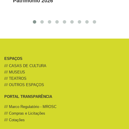
nio 2026
finalistas de prêm
ESPAÇOS
/// CASAS DE CULTURA
/// MUSEUS
/// TEATROS
/// OUTROS ESPAÇOS
PORTAL TRANSPARÊNCIA
/// Marco Regulatório - MROSC
/// Compras e Licitações
/// Cotações