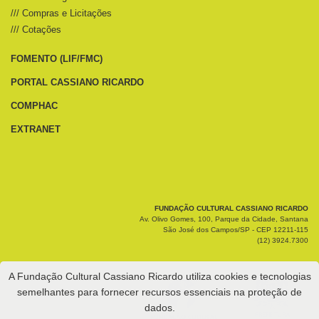
/// Compras e Licitações
/// Cotações
FOMENTO (LIF/FMC)
PORTAL CASSIANO RICARDO
COMPHAC
EXTRANET
FUNDAÇÃO CULTURAL CASSIANO RICARDO
Av. Olivo Gomes, 100, Parque da Cidade, Santana
São José dos Campos/SP - CEP 12211-115
(12) 3924.7300
A Fundação Cultural Cassiano Ricardo utiliza cookies e tecnologias
semelhantes para fornecer recursos essenciais na proteção de
dados.