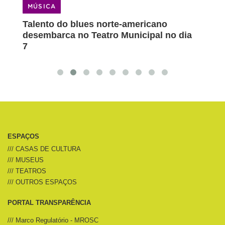
MÚSICA
MÚS
e
Talento do blues norte-americano
Blues
no
desembarca no Teatro Municipal no dia
canto
7
ESPAÇOS
/// CASAS DE CULTURA
/// MUSEUS
/// TEATROS
/// OUTROS ESPAÇOS
PORTAL TRANSPARÊNCIA
/// Marco Regulatório - MROSC