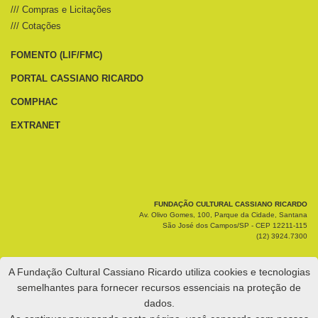
/// Compras e Licitações
/// Cotações
FOMENTO (LIF/FMC)
PORTAL CASSIANO RICARDO
COMPHAC
EXTRANET
FUNDAÇÃO CULTURAL CASSIANO RICARDO
Av. Olivo Gomes, 100, Parque da Cidade, Santana
São José dos Campos/SP - CEP 12211-115
(12) 3924.7300
A Fundação Cultural Cassiano Ricardo utiliza cookies e tecnologias
semelhantes para fornecer recursos essenciais na proteção de
dados.