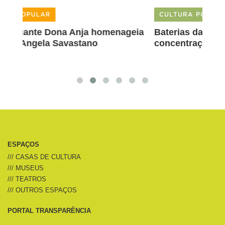
CULTURA POPULAR||MÚSICA
menageia
Baterias das escolas de samba animam
concentração do Pirô Piraquara
ESPAÇOS
/// CASAS DE CULTURA
/// MUSEUS
/// TEATROS
/// OUTROS ESPAÇOS
PORTAL TRANSPARÊNCIA