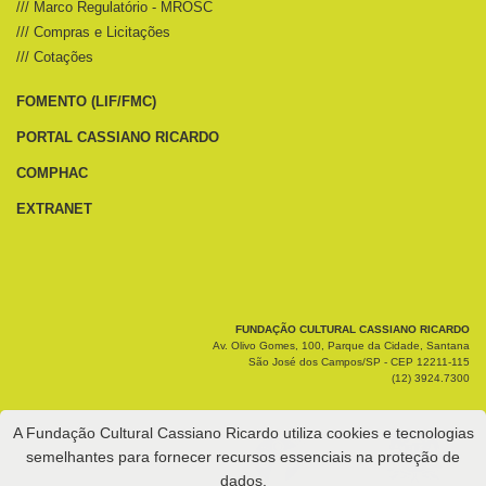
/// Marco Regulatório - MROSC
/// Compras e Licitações
/// Cotações
FOMENTO (LIF/FMC)
PORTAL CASSIANO RICARDO
COMPHAC
EXTRANET
FUNDAÇÃO CULTURAL CASSIANO RICARDO
Av. Olivo Gomes, 100, Parque da Cidade, Santana
São José dos Campos/SP - CEP 12211-115
(12) 3924.7300
A Fundação Cultural Cassiano Ricardo utiliza cookies e tecnologias
semelhantes para fornecer recursos essenciais na proteção de
dados.